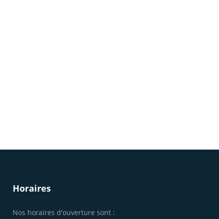
TEL : 0685230951
ACCUEIL
Horaires
Nos horaires d'ouverture sont :