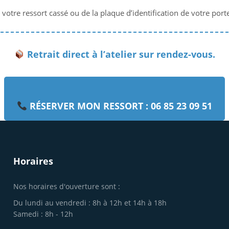
otre ressort cassé ou de la plaque d’identification de votre port
Retrait direct à l’atelier sur rendez-vous.
RÉSERVER MON RESSORT : 06 85 23 09 51
Horaires
Nos horaires d'ouverture sont :
Du lundi au vendredi : 8h à 12h et 14h à 18h
Samedi : 8h - 12h