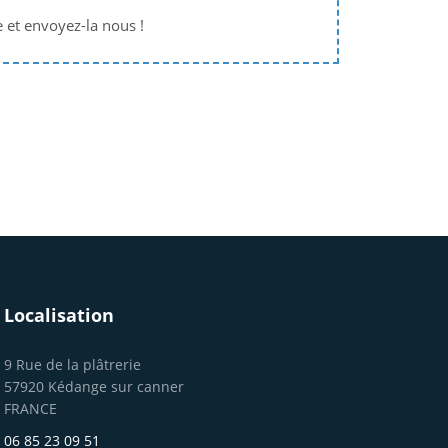
e et envoyez-la nous !
Localisation
9 Rue de la plâtrerie
57920 Kédange sur canner
FRANCE
06 85 23 09 51