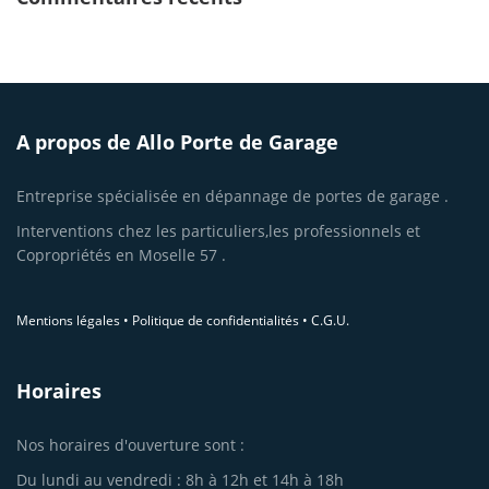
A propos de Allo Porte de Garage
Entreprise spécialisée en dépannage de portes de garage .
Interventions chez les particuliers,les professionnels et
Copropriétés en Moselle 57 .
Mentions légales
•
Politique de confidentialités
•
C.G.U.
Horaires
Nos horaires d'ouverture sont :
Du lundi au vendredi : 8h à 12h et 14h à 18h