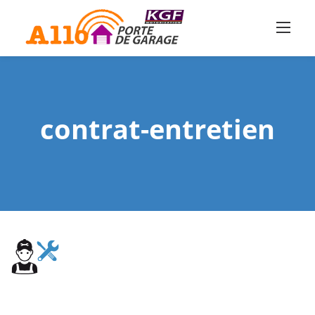
Skip
to
content
contrat-entretien